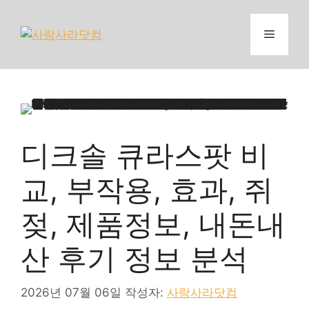
컨
텐
메
츠
로
뉴
건
너
뛰
기
디크솔 큐라스팟 비
교, 부작용, 효과, 쥐
젖, 제품정보, 내돈내
산 후기 정보 분석
2026년 07월 06일
작성자:
사랑사라닷컴