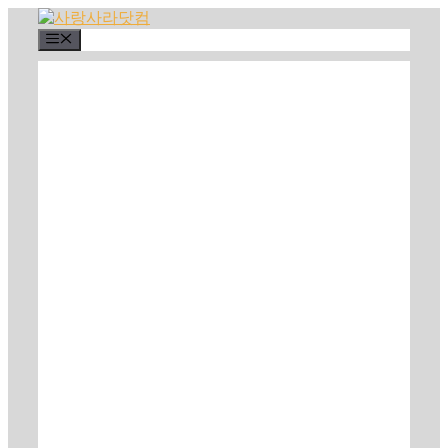
컨
텐
메
츠
뉴
로
건
너
뛰
기