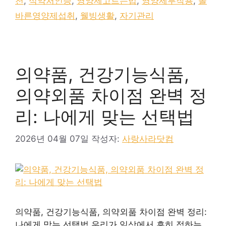
천
,
식약처인증
,
영양제고르는법
,
영양제부작용
,
올
리
바른영양제섭취
,
웰빙생활
,
자기관리
​의약품, 건강기능식품,
의약외품 차이점 완벽 정
리: 나에게 맞는 선택법
2026년 04월 07일
작성자:
사랑사라닷컴
​의약품, 건강기능식품, 의약외품 차이점 완벽 정리:
나에게 맞는 선택법 ​우리가 일상에서 흔히 접하는