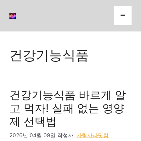
컨
텐
메
츠
로
뉴
건
너
건강기능식품
뛰
기
건강기능식품 바르게 알
고 먹자! 실패 없는 영양
제 선택법
2026년 04월 09일
작성자:
사랑사라닷컴