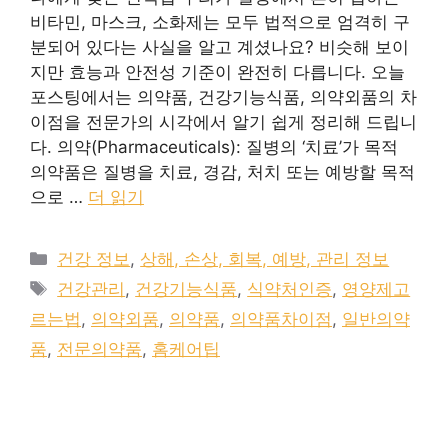
비타민, 마스크, 소화제는 모두 법적으로 엄격히 구
분되어 있다는 사실을 알고 계셨나요? 비슷해 보이
지만 효능과 안전성 기준이 완전히 다릅니다. 오늘
포스팅에서는 의약품, 건강기능식품, 의약외품의 차
이점을 전문가의 시각에서 알기 쉽게 정리해 드립니
다. 의약(Pharmaceuticals): 질병의 ‘치료’가 목적
의약품은 질병을 치료, 경감, 처치 또는 예방할 목적
으로 …
더 읽기
카
건강 정보
,
상해, 손상, 회복, 예방, 관리 정보
테
태
건강관리
,
건강기능식품
,
식약처인증
,
영양제고
고
그
르는법
,
의약외품
,
의약품
,
의약품차이점
,
일반의약
리
품
,
전문의약품
,
홈케어팁