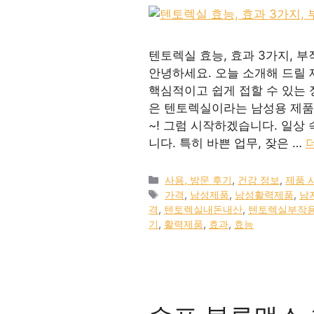
텐토렉실 효능, 효과 3가지, 부
안녕하세요. 오늘 소개해 드릴 
핵심적이고 쉽게 접할 수 있는
은 텐토렉실이라는 남성용 제품
~! 그럼 시작하겠습니다. 일상
니다. 특히 바쁜 업무, 잦은 …
카
사용, 방문 후기
,
건강 정보
,
제품 
테
태
가격
,
남성제품
,
남성활력제품
,
남
고
그
격
,
텐토렉실내돈내산
,
텐토렉실부작
리
기
,
활력제품
,
효과
,
효능