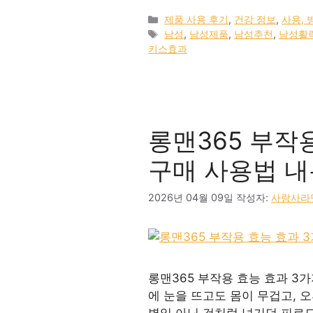
카
제품 사용 후기
,
건강 정보
,
사용, 
테
태
남성
,
남성제품
,
남성추천
,
남성활
고
그
키스효과
리
롱맨365 부작
구매 사용법 내
2026년 04월 09일
작성자:
사랑사라
롱맨365 부작용 효능 효과 3
에 눈을 뜨고도 몸이 무겁고, 
별일 아닌 것처럼 넘기던 피로