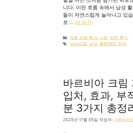
니다. 이런 흐름 속에서 남성 
들이 자연스럽게 늘어나고 있습니
로 …
더 읽기
카
제품 사용 후기
,
사용, 방문 후기
테
태
남성제품
,
남자
,
롱맨365
,
정력
고
그
리
바르비아 크림 가
입처, 효과, 부
분 3가지 총정
2025년 11월 05일
작성자:
사랑사라