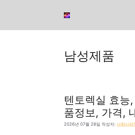
컨
텐
츠
로
건
너
뛰
남성제품
기
텐토렉실 효능, 
품정보, 가격,
2026년 07월 28일
작성자:
사랑사라