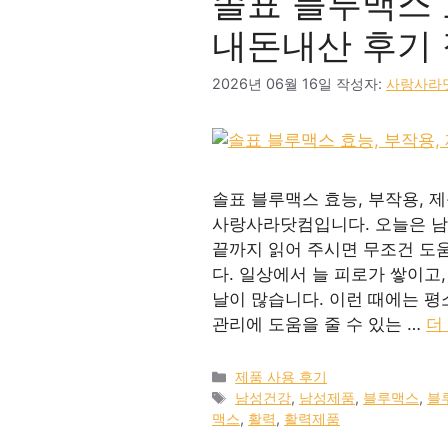
솔표 블루맥스 
내돈내산 후기 
2026년 06월 16일
작성자:
사랑사라
솔표 블루맥스 효능, 부작용, 
사랑사라닷컴입니다. 오늘은 남
끝까지 읽어 주시면 무조건 도움
다. 일상에서 늘 피로가 쌓이고
날이 많습니다. 이런 때에는 평
관리에 도움을 줄 수 있는 …
더
카
제품 사용 후기
테
태
남성건강
,
남성제품
,
블루맥스
,
블
고
그
맥스
,
활력
,
활력제품
리