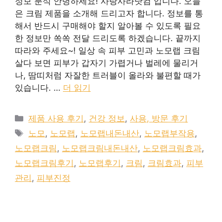
정보 분석 안녕하세요! 사랑사라닷컴 입니다. 오늘
은 크림 제품을 소개해 드리고자 합니다. 정보를 통
해서 반드시 구매해야 할지 알아볼 수 있도록 필요
한 정보만 쏙쏙 전달 드리도록 하겠습니다. 끝까지
따라와 주세요~! 일상 속 피부 고민과 노모랩 크림
살다 보면 피부가 갑자기 가렵거나 벌레에 물리거
나, 땀띠처럼 자잘한 트러블이 올라와 불편할 때가
있습니다. …
더 읽기
카
제품 사용 후기
,
건강 정보
,
사용, 방문 후기
테
태
노모
,
노모랩
,
노모랩내돈내산
,
노모랩부작용
,
고
그
노모랩크림
,
노모랩크림내돈내산
,
노모랩크림효과
,
리
노모랩크림후기
,
노모랩후기
,
크림
,
크림효과
,
피부
관리
,
피부진정