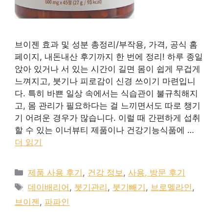
브이젠 효과 및 성분 총정리/부작용, 가격, 공식 홈
페이지, 내돈내산 후기까지 한 번에 정리! 하루 종일
앉아 있거나 서 있는 시간이 길면 몸이 쉽게 무겁게
느껴지고, 붓기나 피로감이 신경 쓰이기 마련입니
다. 특히 바쁜 일상 속에서는 식습관이 불규칙해지
고, 몸 관리가 필요하다는 걸 느끼면서도 따로 챙기
기 어려운 경우가 많습니다. 이럴 때 간편하게 섭취
할 수 있는 이너뷰티 제품이나 건강기능식품에 …
더 읽기
카
제품 사용 후기
,
건강 정보
,
사용, 방문 후기
테
태
데이배리어
,
붓기관리
,
붓기빼기
,
브로멜라인
,
고
그
브이젠
,
파파인
리