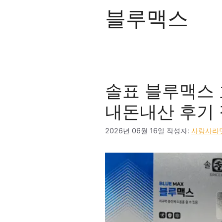
블루맥스
솔표 블루맥스 
내돈내산 후기 
2026년 06월 16일
작성자:
사랑사라