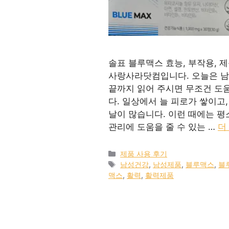
솔표 블루맥스 효능, 부작용, 
사랑사라닷컴입니다. 오늘은 남
끝까지 읽어 주시면 무조건 도움
다. 일상에서 늘 피로가 쌓이고
날이 많습니다. 이런 때에는 평
관리에 도움을 줄 수 있는 …
더
카
제품 사용 후기
테
태
남성건강
,
남성제품
,
블루맥스
,
블
고
그
맥스
,
활력
,
활력제품
리