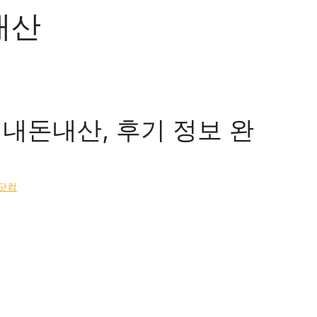
내산
 내돈내산, 후기 정보 완
닷컴