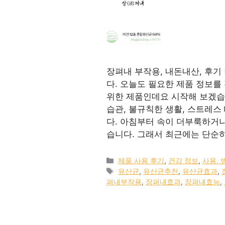
장펴내 부작용, 내돈내산, 후
다. 오늘도 필요한 제품 정보를
위한 제품인데요 시작해 보겠습
습관, 불규칙한 생활, 스트레
다. 아침부터 속이 더부룩하거
습니다. 그래서 최근에는 단순
카
제품 사용 후기
,
건강 정보
,
사용, 
테
태
유산균
,
유산균추천
,
유산균효과
,
고
그
펴내부작용
,
장펴내효과
,
장펴내효능
,
리