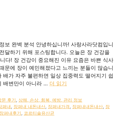
기 정보 완벽 분석 안녕하십니까! 사랑사라닷컴입니
 전달하기 위해 포스팅합니다. 오늘은 장 건강을
니다! 장 건강이 중요해진 이유 요즘은 바쁜 식사
스 때문에 장이 예민해졌다고 느끼는 분들이 많습니
나 배가 자주 불편하면 일상 집중력도 떨어지기 쉽
히 배변만이 아니라 …
더 읽기
방문 후기
,
상해, 손상, 회복, 예방, 관리 정보
장펴내
,
장펴내 내돈내산
,
장펴내가격
,
장펴내내돈내산
,
장
장펴내후기
,
코르티솔유산균