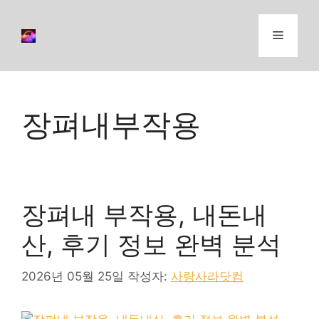
컨
텐
메
츠
로
뉴
건
너
장펴내부작용
뛰
기
장펴내 부작용, 내돈내
산, 후기 정보 완벽 분석
2026년 05월 25일
작성자:
사랑사라닷컴