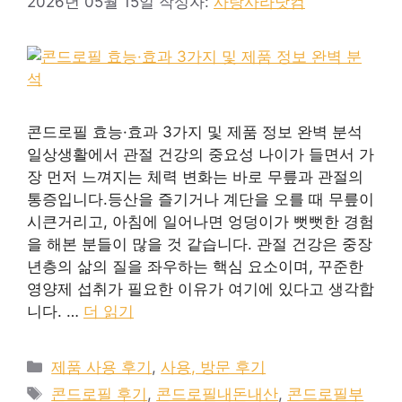
2026년 05월 15일
작성자:
사랑사라닷컴
콘드로필 효능·효과 3가지 및 제품 정보 완벽 분석
일상생활에서 관절 건강의 중요성 나이가 들면서 가
장 먼저 느껴지는 체력 변화는 바로 무릎과 관절의
통증입니다.등산을 즐기거나 계단을 오를 때 무릎이
시큰거리고, 아침에 일어나면 엉덩이가 뻣뻣한 경험
을 해본 분들이 많을 것 같습니다. 관절 건강은 중장
년층의 삶의 질을 좌우하는 핵심 요소이며, 꾸준한
영양제 섭취가 필요한 이유가 여기에 있다고 생각합
니다. …
더 읽기
카
제품 사용 후기
,
사용, 방문 후기
테
태
콘드로필 후기
,
콘드로필내돈내산
,
콘드로필부