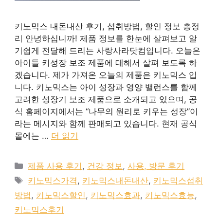
키노믹스 내돈내산 후기, 섭취방법, 할인 정보 총정
리 안녕하십니까! 제품 정보를 한눈에 살펴보고 알
기쉽게 전달해 드리는 사랑사라닷컴입니다. 오늘은
아이들 키성장 보조 제품에 대해서 살펴 보도록 하
겠습니다. 제가 가져온 오늘의 제품은 키노믹스 입
니다. 키노믹스는 아이 성장과 영양 밸런스를 함께
고려한 성장기 보조 제품으로 소개되고 있으며, 공
식 홈페이지에서는 “나무의 원리로 키우는 성장”이
라는 메시지와 함께 판매되고 있습니다. 현재 공식
몰에는 …
더 읽기
카
제품 사용 후기
,
건강 정보
,
사용, 방문 후기
테
태
키노믹스가격
,
키노믹스내돈내산
,
키노믹스섭취
고
그
방법
,
키노믹스할인
,
키노믹스효과
,
키노믹스효능
,
리
키노믹스후기