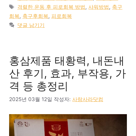
테
태
격렬한 운동 후 피로회복 방법
,
샤워방법
,
축구
고
그
회복
,
축구후회복
,
피로회복
리
댓글 남기기
홍삼제품 태황력, 내돈내
산 후기, 효과, 부작용, 가
격 등 총정리
2025년 03월 12일
작성자:
사랑사라닷컴