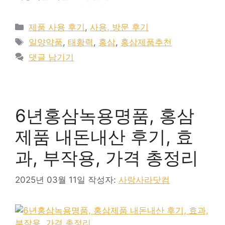
카
제품 사용 후기
,
사용, 방문 후기
테
태
일양약품
,
태황력
,
홍삼
,
홍삼제품추천
고
그
댓글 남기기
리
6년홍삼녹용명품, 홍삼
제품 내돈내산 후기, 효
과, 부작용, 가격 총정리
2025년 03월 11일
작성자:
사랑사라닷컴