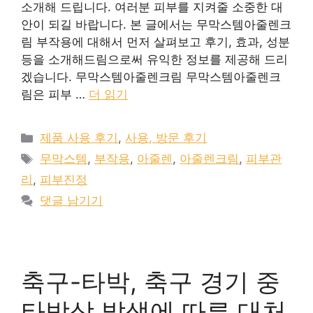
소개해 드립니다. 여러분 피부를 지켜줄 소중한 대
안이 되길 바랍니다. 본 글에서는 무막스템아줄렌크
림 부작용에 대해서 먼저 살펴보고 후기, 효과, 성분
등을 소개해드림으로써 유익한 정보를 제공해 드리
겠습니다. 무막스템아줄렌크림 무막스템아줄렌크
림은 피부 …
더 읽기
카
제품 사용 후기
,
사용, 방문 후기
테
태
무막스템
,
부작용
,
아줄렌
,
아줄렌크림
,
피부관
고
그
리
,
피부진정
리
댓글 남기기
축구-타박, 축구 경기 중
타박상 발생에 따른 대처