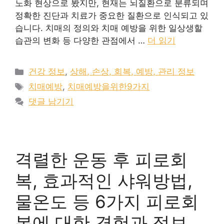
노화 현상으로 봤지만, 현재는 뇌질환으로 분류되며
정확한 진단과 치료가 중요한 질환으로 인식되고 있
습니다. 치매의 정의와 치매 예방을 위한 일상생할
습관의 변화 등 다양한 관점에서 …
더 읽기
카
건강 정보
,
상해, 손상, 회복, 예방, 관리 정보
테
태
치매예방
,
치매예방을위한9가지
고
그
댓글 남기기
리
격렬한 운동 후 피로회
복, 효과적인 샤워방법,
물온도 등 6가지 피로회
복에 대한 경험과 정보