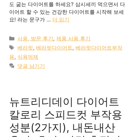
도 굶는 다이어트를 하세요? 삼시세끼 먹으면서 다
이어트 할 수 있는 건강한 다이어트를 시작해 보세
요! 라는 문구가 …
더 읽기
카
사용, 방문 후기
,
제품 사용 후기
테
태
베라핏
,
베라핏다이어트
,
베라핏다이어트부작
고
그
용
,
식욕억제
리
댓글 남기기
뉴트리디데이 다이어트
칼로리 스피드컷 부작용
성분(2가지), 내돈내산