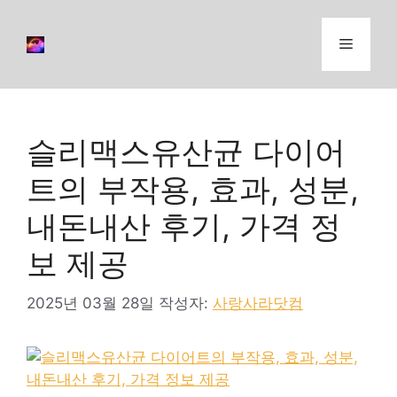
컨
텐
메
츠
로
뉴
건
너
슬리맥스유산균 다이어
뛰
기
트의 부작용, 효과, 성분,
내돈내산 후기, 가격 정
보 제공
2025년 03월 28일
작성자:
사랑사라닷컴