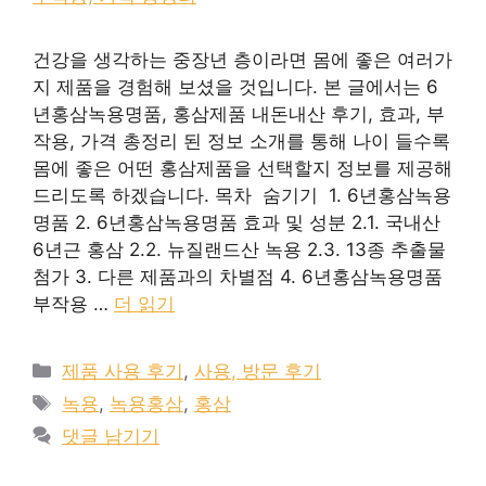
건강을 생각하는 중장년 층이라면 몸에 좋은 여러가
지 제품을 경험해 보셨을 것입니다. 본 글에서는 6
년홍삼녹용명품, 홍삼제품 내돈내산 후기, 효과, 부
작용, 가격 총정리 된 정보 소개를 통해 나이 들수록
몸에 좋은 어떤 홍삼제품을 선택할지 정보를 제공해
드리도록 하겠습니다. 목차 숨기기 1. 6년홍삼녹용
명품 2. 6년홍삼녹용명품 효과 및 성분 2.1. 국내산
6년근 홍삼 2.2. 뉴질랜드산 녹용 2.3. 13종 추출물
첨가 3. 다른 제품과의 차별점 4. 6년홍삼녹용명품
부작용 …
더 읽기
카
제품 사용 후기
,
사용, 방문 후기
테
태
녹용
,
녹용홍삼
,
홍삼
고
그
댓글 남기기
리