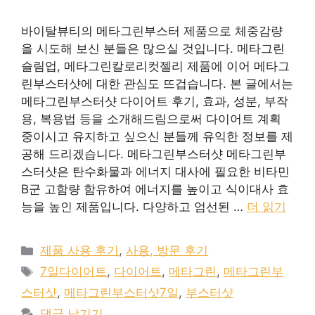
바이탈뷰티의 메타그린부스터 제품으로 체중감량
을 시도해 보신 분들은 많으실 것입니다. 메타그린
슬림업, 메타그린칼로리컷젤리 제품에 이어 메타그
린부스터샷에 대한 관심도 뜨겁습니다. 본 글에서는
메타그린부스터샷 다이어트 후기, 효과, 성분, 부작
용, 복용법 등을 소개해드림으로써 다이어트 계획
중이시고 유지하고 싶으신 분들께 유익한 정보를 제
공해 드리겠습니다. 메타그린부스터샷 메타그린부
스터샷은 탄수화물과 에너지 대사에 필요한 비타민
B군 고함량 함유하여 에너지를 높이고 식이대사 효
능을 높인 제품입니다. 다양하고 엄선된 …
더 읽기
카
제품 사용 후기
,
사용, 방문 후기
테
태
7일다이어트
,
다이어트
,
메타그린
,
메타그린부
고
그
스터샷
,
메타그린부스터샷7일
,
부스터샷
리
댓글 남기기