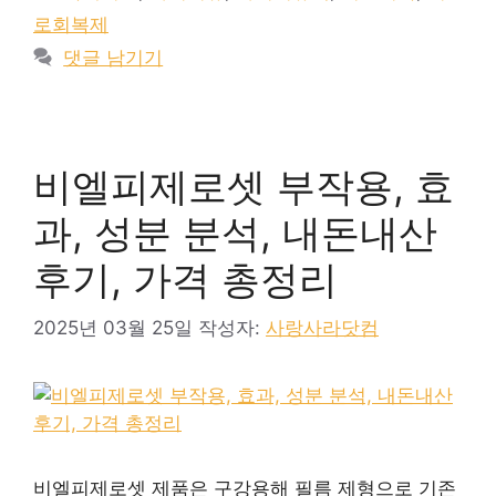
고
그
로회복제
리
댓글 남기기
비엘피제로셋 부작용, 효
과, 성분 분석, 내돈내산
후기, 가격 총정리
2025년 03월 25일
작성자:
사랑사라닷컴
비엘피제로셋 제품은 구강용해 필름 제형으로 기존