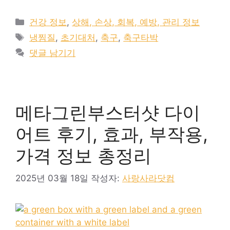
카
건강 정보
,
상해, 손상, 회복, 예방, 관리 정보
테
태
냉찜질
,
초기대처
,
축구
,
축구타박
고
그
댓글 남기기
리
메타그린부스터샷 다이
어트 후기, 효과, 부작용,
가격 정보 총정리
2025년 03월 18일
작성자:
사랑사라닷컴