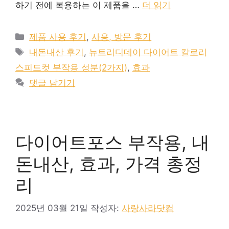
하기 전에 복용하는 이 제품을 …
더 읽기
카
제품 사용 후기
,
사용, 방문 후기
테
태
내돈내산 후기
,
뉴트리디데이 다이어트 칼로리
고
그
스피드컷 부작용 성분(2가지)
,
효과
리
댓글 남기기
다이어트포스 부작용, 내
돈내산, 효과, 가격 총정
리
2025년 03월 21일
작성자:
사랑사라닷컴