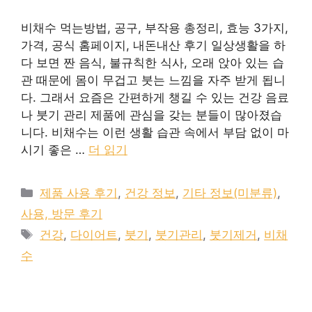
비채수 먹는방법, 공구, 부작용 총정리, 효능 3가지,
가격, 공식 홈페이지, 내돈내산 후기 일상생활을 하
다 보면 짠 음식, 불규칙한 식사, 오래 앉아 있는 습
관 때문에 몸이 무겁고 붓는 느낌을 자주 받게 됩니
다. 그래서 요즘은 간편하게 챙길 수 있는 건강 음료
나 붓기 관리 제품에 관심을 갖는 분들이 많아졌습
니다. 비채수는 이런 생활 습관 속에서 부담 없이 마
시기 좋은 …
더 읽기
카
제품 사용 후기
,
건강 정보
,
기타 정보(미분류)
,
테
사용, 방문 후기
고
태
건강
,
다이어트
,
붓기
,
붓기관리
,
붓기제거
,
비채
리
그
수