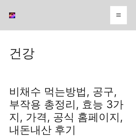
컨
텐
메
츠
로
뉴
건
너
건강
뛰
기
비채수 먹는방법, 공구,
부작용 총정리, 효능 3가
지, 가격, 공식 홈페이지,
내돈내산 후기