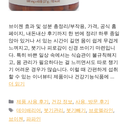
브이젠 효과 및 성분 총정리/부작용, 가격, 공식 홈
페이지, 내돈내산 후기까지 한 번에 정리! 하루 종일
앉아 있거나 서 있는 시간이 길면 몸이 쉽게 무겁게
느껴지고, 붓기나 피로감이 신경 쓰이기 마련입니
다. 특히 바쁜 일상 속에서는 식습관이 불규칙해지
고, 몸 관리가 필요하다는 걸 느끼면서도 따로 챙기
기 어려운 경우가 많습니다. 이럴 때 간편하게 섭취
할 수 있는 이너뷰티 제품이나 건강기능식품에 …
더 읽기
카
제품 사용 후기
,
건강 정보
,
사용, 방문 후기
테
태
데이배리어
,
붓기관리
,
붓기빼기
,
브로멜라인
,
고
그
브이젠
,
파파인
리