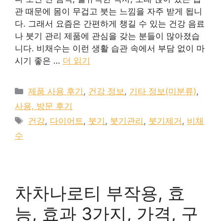
관 때문에 몸이 무겁고 붓는 느낌을 자주 받게 됩니
다. 그래서 요즘은 간편하게 챙길 수 있는 건강 음료
나 붓기 관리 제품에 관심을 갖는 분들이 많아졌습
니다. 비채수는 이런 생활 습관 속에서 부담 없이 마
시기 좋은 …
더 읽기
카
제품 사용 후기
,
건강 정보
,
기타 정보(미분류)
,
테
사용, 방문 후기
고
태
건강
,
다이어트
,
붓기
,
붓기관리
,
붓기제거
,
비채
리
그
수
차차나로티 부작용, 효
능, 효과 3가지, 가격, 구